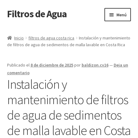
Filtros de Agua
Ir
Ir
Menú
a
al
la
contenido
Inicio
navegación
Inicio
filtros de agua costa rica
Instalación y mantenimiento
de filtros de agua de sedimentos de malla lavable en Costa Rica
Blog
Cart
Publicado el
8 de diciembre de 2025
por
baldizon.cv16
—
Deja un
comentario
Checkout
Instalación y
mantenimiento de filtros
Contacto
de agua de sedimentos
My account
de malla lavable en Costa
Página de ejemplo