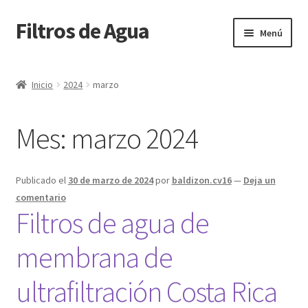
Filtros de Agua
Ir
Ir
Menú
a
al
la
contenido
Inicio
navegación
Inicio
2024
marzo
Blog
Mes:
marzo 2024
Cart
Checkout
Publicado el
30 de marzo de 2024
por
baldizon.cv16
—
Deja un
comentario
Contacto
Filtros de agua de
membrana de
My account
ultrafiltración Costa Rica
Página de ejemplo