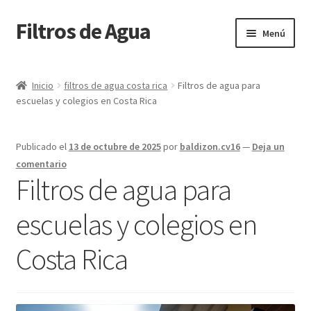
Filtros de Agua
Ir
Ir
Menú
a
al
la
contenido
Inicio
navegación
Inicio
filtros de agua costa rica
Filtros de agua para
escuelas y colegios en Costa Rica
Blog
Cart
Publicado el
13 de octubre de 2025
por
baldizon.cv16
—
Deja un
comentario
Checkout
Filtros de agua para
escuelas y colegios en
Contacto
Costa Rica
My account
Página de ejemplo