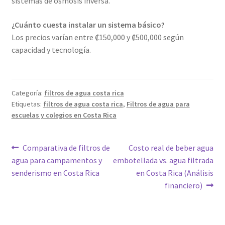
sistemas de ósmosis inversa.
¿Cuánto cuesta instalar un sistema básico?
Los precios varían entre ₡150,000 y ₡500,000 según
capacidad y tecnología.
Categoría:
filtros de agua costa rica
Etiquetas:
filtros de agua costa rica
,
Filtros de agua para
escuelas y colegios en Costa Rica
Navegación
Anterior:
Siguiente:
Comparativa de filtros de
Costo real de beber agua
agua para campamentos y
embotellada vs. agua filtrada
de
senderismo en Costa Rica
en Costa Rica (Análisis
entradas
financiero)