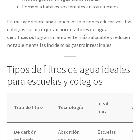
Fomenta hábitos sostenibles en los alumnos.
En mi experiencia analizando instalaciones educativas, los
colegios que incorporan
purificadores de agua
certificados
logran un ambiente más saludable y reducen
notablemente las incidencias gastrointestinales.
Tipos de filtros de agua ideales
para escuelas y colegios
Ideal
Tipo de filtro
Tecnología
Ven
para
De carbón
Absorción
Escuelas
Mej
activado
de cloro y
urbanas
sab