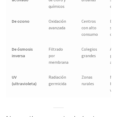
químicos
olo
De ozono
Oxidación
Centros
Des
avanzada
con alto
sin
consumo
quí
De ósmosis
Filtrado
Colegios
Alt
inversa
por
grandes
pur
membrana
agu
UV
Radiación
Zonas
Mat
(ultravioleta)
germicida
rurales
bac
viru