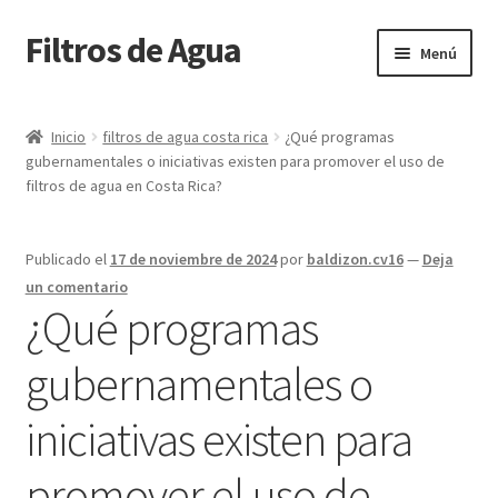
Filtros de Agua
Ir
Ir
Menú
a
al
la
contenido
Inicio
navegación
Inicio
filtros de agua costa rica
¿Qué programas
gubernamentales o iniciativas existen para promover el uso de
Blog
filtros de agua en Costa Rica?
Cart
Publicado el
17 de noviembre de 2024
por
baldizon.cv16
—
Deja
Checkout
un comentario
¿Qué programas
Contacto
gubernamentales o
My account
iniciativas existen para
Página de ejemplo
promover el uso de