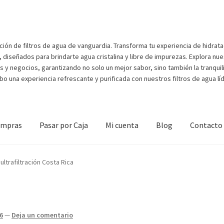
ión de filtros de agua de vanguardia. Transforma tu experiencia de hidrata
diseñados para brindarte agua cristalina y libre de impurezas. Explora nue
s y negocios, garantizando no solo un mejor sabor, sino también la tranqui
bo una experiencia refrescante y purificada con nuestros filtros de agua lí
ompras
Pasar por Caja
Mi cuenta
Blog
Contacto
nt
Página de ejemplo
Shop
ltrafiltración Costa Rica
6
—
Deja un comentario