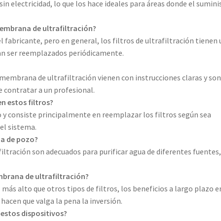
in electricidad, lo que los hace ideales para áreas donde el sumini
e membrana de ultrafiltración?
el fabricante, pero en general, los filtros de ultrafiltración tienen
an ser reemplazados periódicamente.
e membrana de ultrafiltración vienen con instrucciones claras y so
de contratar a un profesional.
 estos filtros?
y consiste principalmente en reemplazar los filtros según sea
el sistema.
ua de pozo?
filtración son adecuados para purificar agua de diferentes fuentes
mbrana de ultrafiltración?
 más alto que otros tipos de filtros, los beneficios a largo plazo e
 hacen que valga la pena la inversión.
 estos dispositivos?