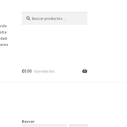
Buscar
Buscar
por:
ción
stra
lidad
deres
₡
0.00
0 productos
Buscar