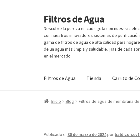
Filtros de Agua
Ir
Ir
a
al
Descubre la pureza en cada gota con nuestra selecc
la
contenido
con nuestros innovadores sistemas de purificación, 
navegación
gama de filtros de agua de alta calidad para hogare
de un agua más limpia y saludable. ¡Haz de cada sor
en el mercado!
Filtros de Agua
Tienda
Carrito de C
Inicio
Blog
Cart
Checkout
Contacto
My accou
Inicio
Blog
Filtros de agua de membrana de u
Publicado el
30 de marzo de 2024
por
baldizon.cv1