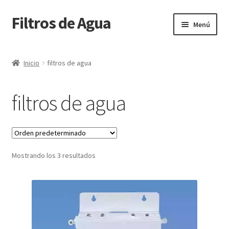
Filtros de Agua
Ir
Ir
Menú
a
al
la
contenido
Inicio
navegación
Inicio
filtros de agua
Blog
filtros de agua
Cart
Checkout
Mostrando los 3 resultados
Contacto
My account
Página de ejemplo